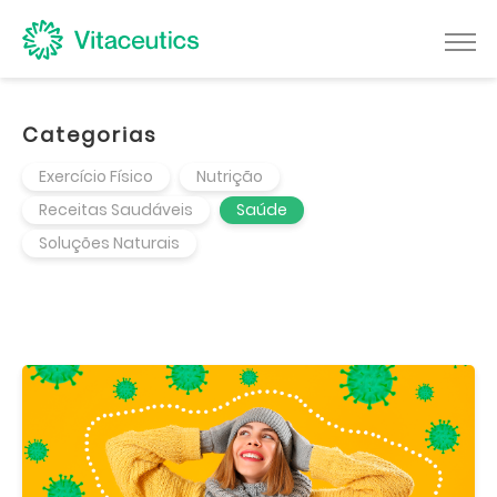
Categorias
Exercício Físico
Nutrição
Receitas Saudáveis
Saúde
Soluções Naturais