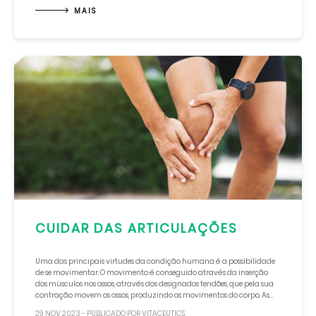
calçado isolante e impermeável. Utilize meias permeáveis, de modo a
MAIS
manter os pés quentes, secos e arejados;Use vestuário adequado ao frio
e chuva. Este deve ser usado sempre seco. Quando molhado, troque-o o
mais rapidamente possível;Mantenha uma ventilação adequada dos
espaços fechados;Garanta uma manutenção adequada dos meios
de aquecimento que utiliza, observando as respectivas normas
operativas e de segurança;Beba muitos líquidos, de modo a manter-se
hidratado;Tenha uma alimentação saudável, racional e equilibrada,
recorrendo sempre que necessário aos Suplementos
Alimentares;Diminua o stress na sua vida. O stress afecta o bom
funcionamento do organismo, inclusive do sistema imunológico.
CUIDAR DAS ARTICULAÇÕES
Uma das principais virtudes da condição humana é a possibilidade
de se movimentar. O movimento é conseguido através da inserção
dos músculos nos ossos, através dos designados tendões, que pela sua
contração movem os ossos, produzindo os movimentos do corpo. As
articulações, que se formam entre dois ou mais ossos e fixam uns aos
29 NOV 2023 - PUBLICADO POR VITACEUTICS