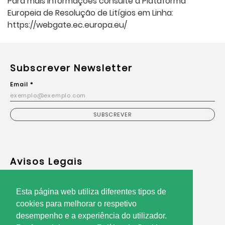
Para mais informações consulte a Plataforma
Europeia de Resolução de Litígios em Linha:
https://webgate.ec.europa.eu/
Subscrever Newsletter
Email *
SUBSCREVER
Avisos Legais
Política de Privacidade
Esta página web utiliza diferentes tipos de
Termos de Utilização
cookies para melhorar o respetivo
Resolução Alternativa de Litígios
desempenho e a experiência do utilizador.
Utilização de Cookies