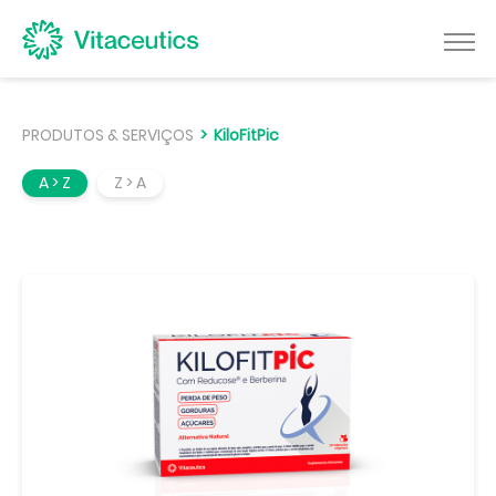
PRODUTOS & SERVIÇOS
> KiloFitPic
A > Z
Z > A